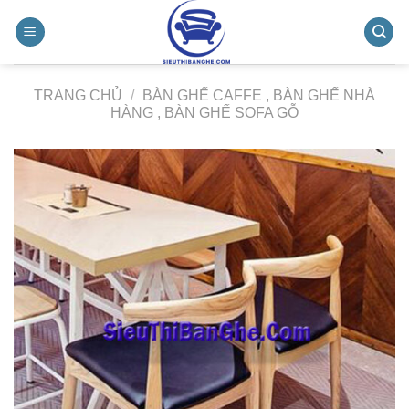
Chuyển
đến
nội
dung
TRANG CHỦ
/
BÀN GHẾ CAFFE , BÀN GHẾ NHÀ
HÀNG , BÀN GHẾ SOFA GỖ