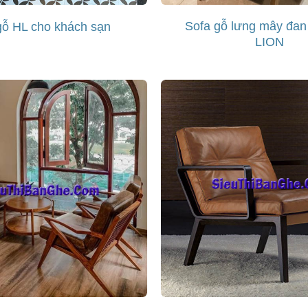
Sofa gỗ lưng mây đan
gỗ HL cho khách sạn
LION