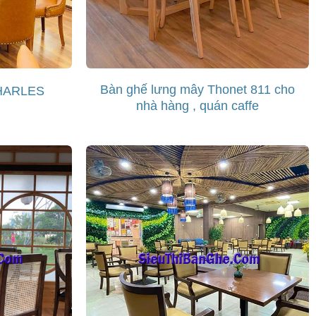
Bàn ghế lưng mây Thonet 811 cho
CHARLES
nhà hàng , quán caffe