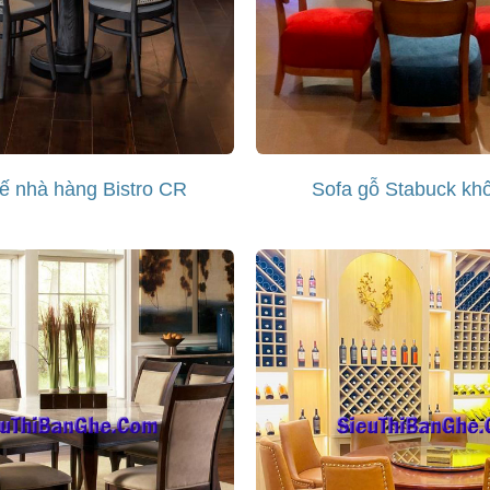
ế nhà hàng Bistro CR
Sofa gỗ Stabuck khô