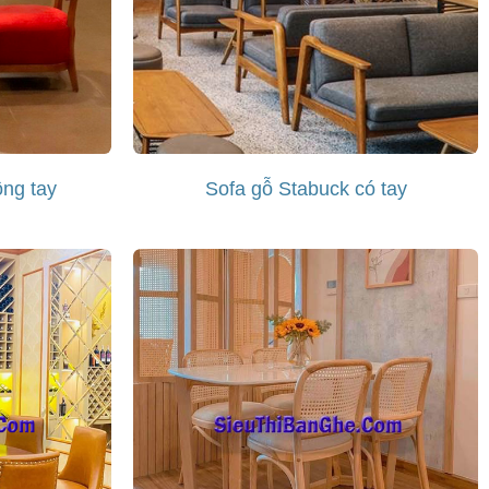
ng tay
Sofa gỗ Stabuck có tay