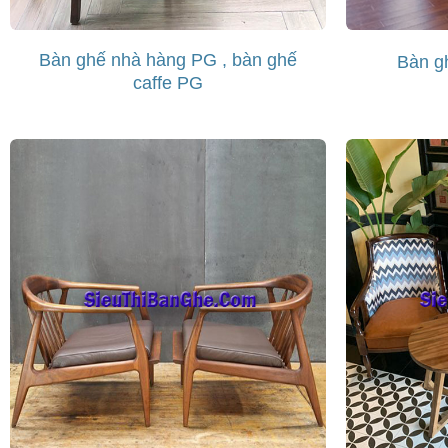
Bàn ghế nhà hàng PG , bàn ghế
Bàn g
caffe PG