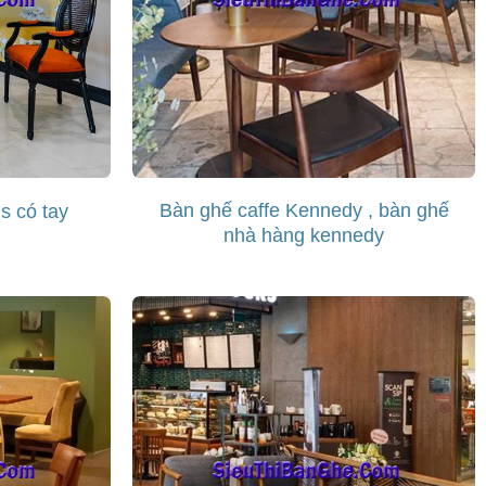
Bàn ghế caffe Kennedy , bàn ghế
s có tay
nhà hàng kennedy