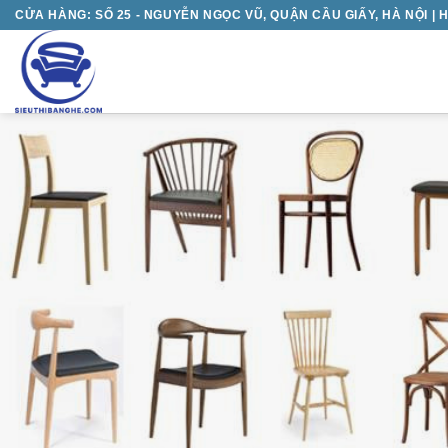
Chuyển
CỬA HÀNG: SỐ 25 - NGUYỄN NGỌC VŨ, QUẬN CẦU GIẤY, HÀ NỘI | H
đến
nội
dung