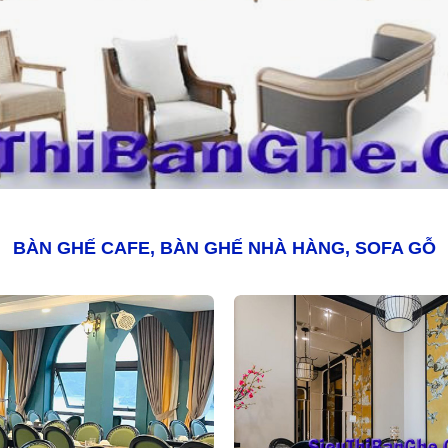
BÀN GHẾ CAFE, BÀN GHẾ NHÀ HÀNG, SOFA GỖ