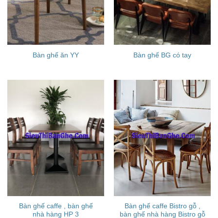
Bàn ghế ăn YY
Bàn ghế BG có tay
Bàn ghế caffe , bàn ghế
Bàn ghế caffe Bistro gỗ ,
nhà hàng HP 3
bàn ghế nhà hàng Bistro gỗ