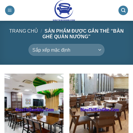
Chuyển
đến
nội
dung
TRANG CHỦ
/
SẢN PHẨM ĐƯỢC GẮN THẺ “BÀN
GHẾ QUÁN NƯỚNG”