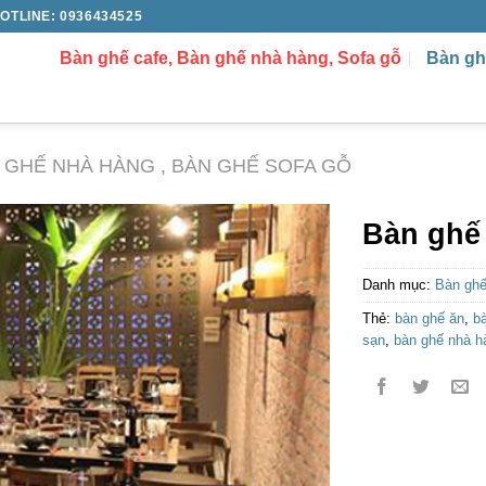
OTLINE: 0936434525
Bàn ghế cafe, Bàn ghế nhà hàng, Sofa gỗ
Bàn gh
N GHẾ NHÀ HÀNG , BÀN GHẾ SOFA GỖ
Bàn ghế
Danh mục:
Bàn ghế
Thẻ:
bàn ghế ăn
,
b
sạn
,
bàn ghế nhà h