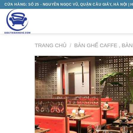
Chuyển
CỬA HÀNG: SỐ 25 - NGUYỄN NGỌC VŨ, QUẬN CẦU GIẤY, HÀ NỘI | H
đến
nội
dung
TRANG CHỦ
/
BÀN GHẾ CAFFE , BÀ