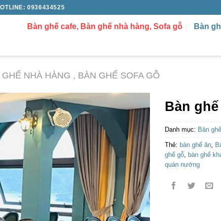
OTLINE: 0936434525
Bàn ghế cafe, Bàn ghế nhà hàng, Sofa gỗ
Bàn gh
N GHẾ NHÀ HÀNG , BÀN GHẾ SOFA GỖ
Bàn ghế
Danh mục:
Bàn ghế
Thẻ:
bàn ghế ăn
,
B
ghế gỗ
,
bàn ghế kh
quán nướng