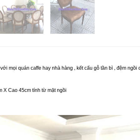
i mọi quán caffe hay nhà hàng , kết cấu gỗ tần bì , đệm ngồi 
m X Cao 45cm tính từ mặt ngồi