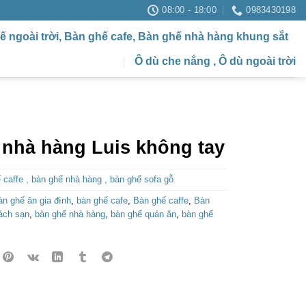
08:00 - 18:00
0983430198
ế ngoài trời, Bàn ghế cafe, Bàn ghế nhà hàng khung sắt
Ô dù che nắng , Ô dù ngoài trời
 nhà hàng Luis không tay
 caffe , bàn ghế nhà hàng , bàn ghế sofa gỗ
àn ghế ăn gia đình
,
bàn ghế cafe
,
Bàn ghế caffe
,
Bàn
ách sạn
,
bàn ghế nhà hàng
,
bàn ghế quán ăn
,
bàn ghế