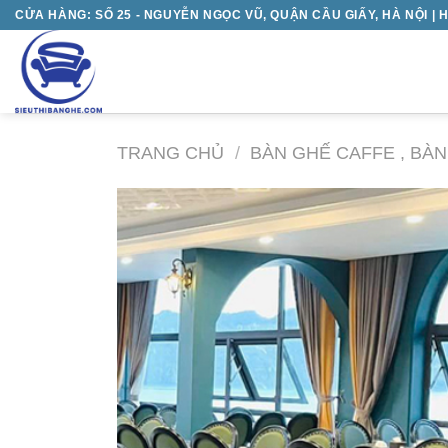
Chuyển
CỬA HÀNG: SỐ 25 - NGUYỄN NGỌC VŨ, QUẬN CẦU GIẤY, HÀ NỘI | H
đến
nội
dung
TRANG CHỦ
/
BÀN GHẾ CAFFE , BÀ