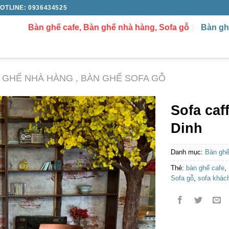
OTLINE: 0936434525
Bàn ghế cafe, Bàn ghế nhà hàng, Sofa gỗ
Bàn gh
N GHẾ NHÀ HÀNG , BÀN GHẾ SOFA GỖ
Sofa caf
Dinh
Danh mục:
Bàn ghế
Thẻ:
bàn ghế cafe
,
Sofa gỗ
,
sofa khác