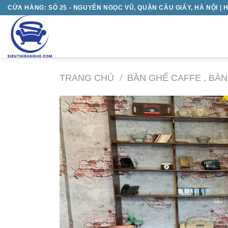
Chuyển
CỬA HÀNG: SỐ 25 - NGUYỄN NGỌC VŨ, QUẬN CẦU GIẤY, HÀ NỘI | H
đến
nội
dung
TRANG CHỦ
/
BÀN GHẾ CAFFE , BÀ