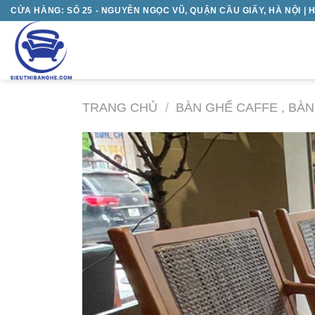
Chuyển
CỬA HÀNG: SỐ 25 - NGUYỄN NGỌC VŨ, QUẬN CẦU GIẤY, HÀ NỘI | H
đến
nội
dung
TRANG CHỦ
/
BÀN GHẾ CAFFE , BÀ