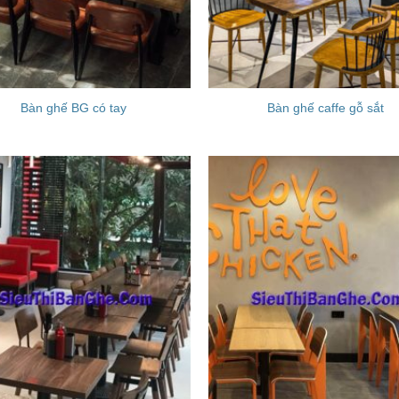
Bàn ghế BG có tay
Bàn ghế caffe gỗ sắt