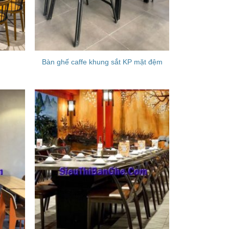
Bàn ghế caffe khung sắt KP mặt đệm