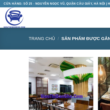
Chuyển
CỬA HÀNG: SỐ 25 - NGUYỄN NGỌC VŨ, QUẬN CẦU GIẤY, HÀ NỘI | H
đến
nội
dung
TRANG CHỦ
/
SẢN PHẨM ĐƯỢC GẮN