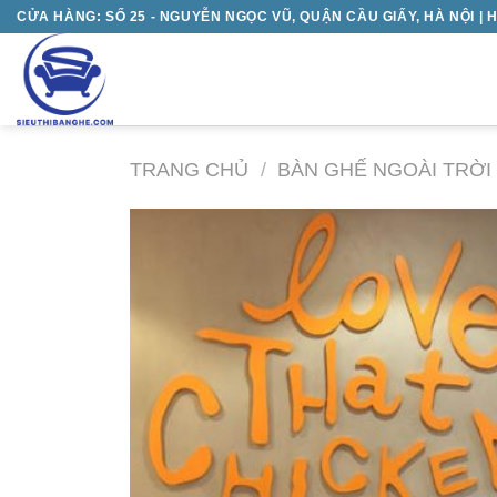
Chuyển
CỬA HÀNG: SỐ 25 - NGUYỄN NGỌC VŨ, QUẬN CẦU GIẤY, HÀ NỘI | H
đến
nội
dung
TRANG CHỦ
/
BÀN GHẾ NGOÀI TRỜI